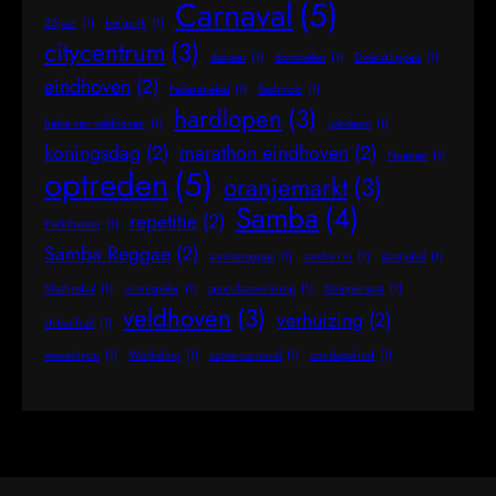
Carnaval
(5)
25jaar
(1)
bergeijk
(1)
citycentrum
(3)
dansen
(1)
dommelen
(1)
Dwèrsklippels
(1)
eindhoven
(2)
Federatiebal
(1)
flashmob
(1)
hardlopen
(3)
halve van veldhoven
(1)
jubileum
(1)
koningsdag
(2)
marathon eindhoven
(2)
Nuenen
(1)
optreden
(5)
oranjemarkt
(3)
Samba
(4)
repetitie
(2)
Parktheater
(1)
Samba Reggae
(2)
sambareggae
(1)
samba rio
(1)
slaatjebal
(1)
Slaatjesbal
(1)
snarespeler
(1)
speculaasverkoop
(1)
Striepersgat
(1)
veldhoven
(3)
verhuizing
(2)
UrbanTrail
(1)
wewantyou
(1)
Workshop
(1)
zomercarnaval
(1)
zondagskind
(1)