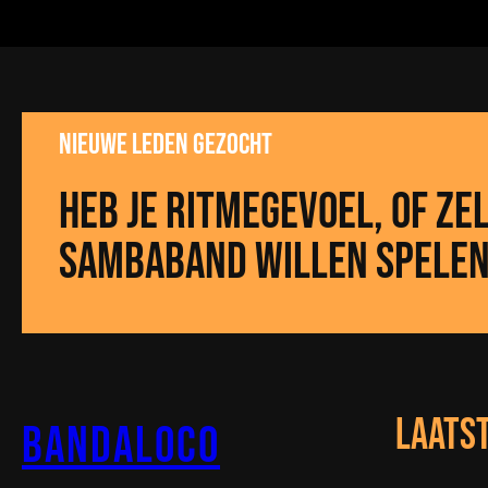
NIEuwe leden gezocht
Heb je ritmegevoel, of zel
sambaband willen spelen
laats
Bandaloco