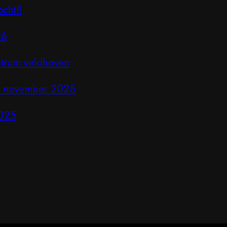
cht!!
26
ntrum veldhoven
5 november 2025
2025