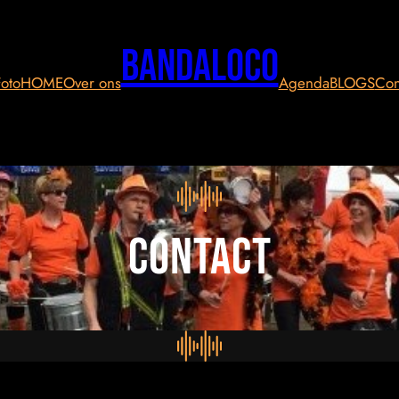
Bandaloco
oto
HOME
Over ons
Agenda
BLOGS
Con
Contact