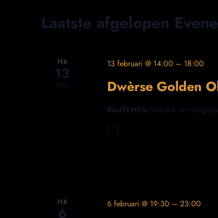
Laatste afgelopen Even
FEB
13 februari @ 14:00
–
18:00
13
Dwèrse Golden Ol
2026
ResiTENTie
Vincent van Goghpl
[…]
FEB
6 februari @ 19:30
–
23:00
6