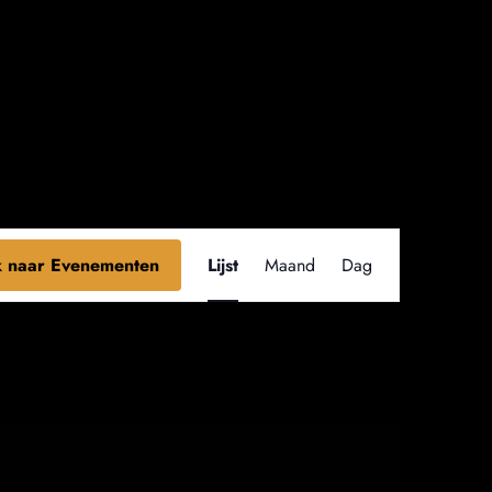
Evenement
 naar Evenementen
Lijst
Maand
Dag
weergaven
navigatie